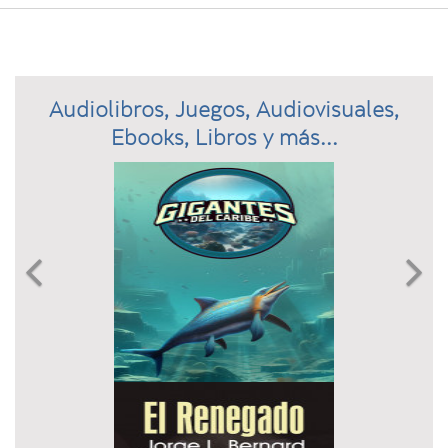
Audiolibros, Juegos, Audiovisuales,
Ebooks, Libros y más...
Previous
N

