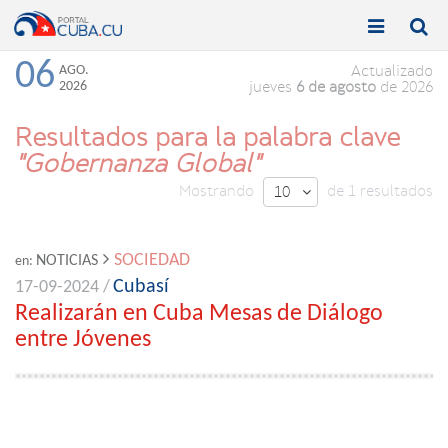


Toggle
Toggle
navigation
naviga
06
AGO.
Actualizado
2026
jueves
6 de agosto
de 2026
Resultados para la palabra clave
"Gobernanza Global"
Mostrando
de 1 resultados
10

SOCIEDAD
NOTICIAS
en:
Cubasí
17-09-2024 /
Realizarán en Cuba Mesas de Diálogo
entre Jóvenes