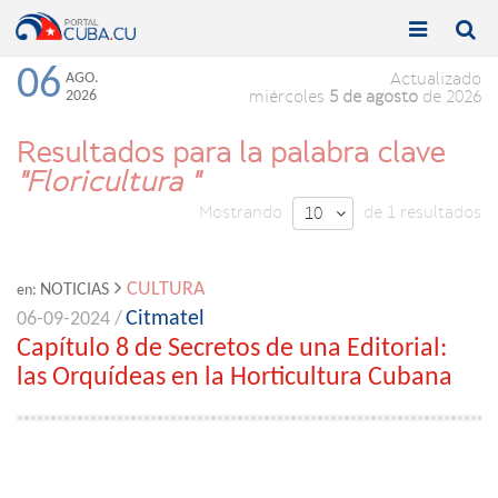


Toggle
Toggle
navigation
naviga
06
AGO.
Actualizado
2026
miércoles
5 de agosto
de 2026
Resultados para la palabra clave
"Floricultura "
Mostrando
de 1 resultados
10

CULTURA
NOTICIAS
en:
Citmatel
06-09-2024 /
Capítulo 8 de Secretos de una Editorial:
las Orquídeas en la Horticultura Cubana