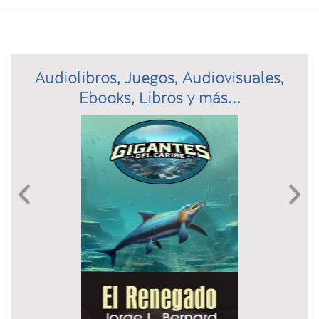
Audiolibros, Juegos, Audiovisuales,
Ebooks, Libros y más...
Previous
N

