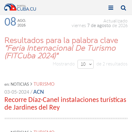


Toggle
Toggle
navigation
naviga
08
AGO.
Actualizado
2026
viernes
7 de agosto
de 2026
Resultados para la palabra clave
"Feria Internacional De Turismo
(FITCuba 2024)"
Mostrando
de 2 resultados
10

TURISMO
NOTICIAS
en:
ACN
03-05-2024 /
Recorre Díaz-Canel instalaciones turísticas
de Jardines del Rey