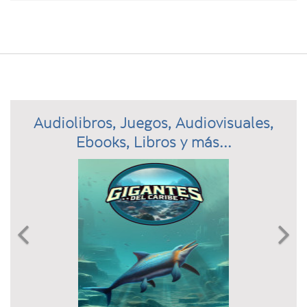
Audiolibros, Juegos, Audiovisuales,
Ebooks, Libros y más...
Previous
N

