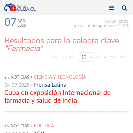


Toggle
Toggle
navigation
naviga
07
AGO.
Actualizado
2026
jueves
6 de agosto
de 2026
Resultados para la palabra clave
"Farmacia"
Mostrando
de 4 resultados
10

CIENCIA Y TECNOLOGÍA
NOTICIAS
en:
Prensa Latina
04-09-2025 /
Cuba en exposición internacional de
farmacia y salud de India
POLÍTICA
NOTICIAS
en: