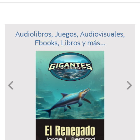
Audiolibros, Juegos, Audiovisuales,
Ebooks, Libros y más...
Previous
N

