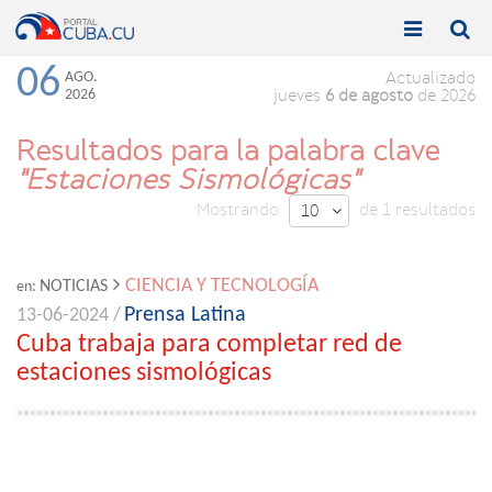


Toggle
Toggle
navigation
naviga
06
AGO.
Actualizado
2026
jueves
6 de agosto
de 2026
Resultados para la palabra clave
"Estaciones Sismológicas"
Mostrando
de 1 resultados
10

CIENCIA Y TECNOLOGÍA
NOTICIAS
en:
Prensa Latina
13-06-2024 /
Cuba trabaja para completar red de
estaciones sismológicas