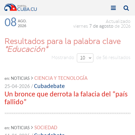


Toggle
Toggle
navigation
naviga
08
AGO.
Actualizado
2026
viernes
7 de agosto
de 2026
Resultados para la palabra clave
"Educación"
Mostrando
de 56 resultados
10

CIENCIA Y TECNOLOGÍA
NOTICIAS
en:
Cubadebate
25-04-2026 /
Un bronce que derrota la falacia del “país
fallido”
SOCIEDAD
NOTICIAS
en: