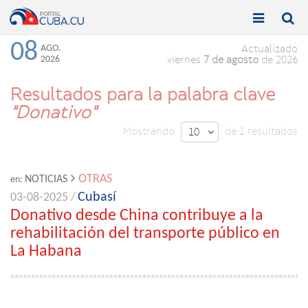


Toggle
Toggle
navigation
naviga
08
AGO.
Actualizado
2026
viernes
7 de agosto
de 2026
Resultados para la palabra clave
"Donativo"
Mostrando
de 1 resultados
10

OTRAS
NOTICIAS
en:
Cubasí
03-08-2025 /
Donativo desde China contribuye a la
rehabilitación del transporte público en
La Habana