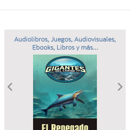
Audiolibros, Juegos, Audiovisuales,
Ebooks, Libros y más...
Previous
N

