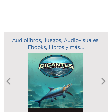
Audiolibros, Juegos, Audiovisuales,
Ebooks, Libros y más...
Previous
N

