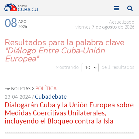


Toggle
Toggle
navigation
naviga
08
AGO.
Actualizado
2026
viernes
7 de agosto
de 2026
Resultados para la palabra clave
"Diálogo Entre Cuba-Unión
Europea"
Mostrando
de 1 resultados
10

POLÍTICA
NOTICIAS
en:
Cubadebate
23-04-2024 /
Dialogarán Cuba y la Unión Europea sobre
Medidas Coercitivas Unilaterales,
incluyendo el Bloqueo contra la Isla