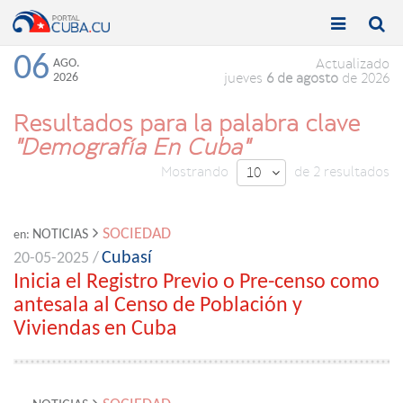


Toggle
Toggle
navigation
naviga
06
AGO.
Actualizado
2026
jueves
6 de agosto
de 2026
Resultados para la palabra clave
"Demografía En Cuba"
Mostrando
de 2 resultados
10

SOCIEDAD
NOTICIAS
en:
Cubasí
20-05-2025 /
Inicia el Registro Previo o Pre-censo como
antesala al Censo de Población y
Viviendas en Cuba