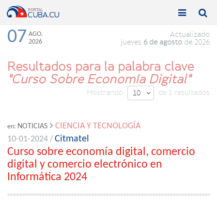


Toggle
Toggle
navigation
naviga
07
AGO.
Actualizado
2026
jueves
6 de agosto
de 2026
Resultados para la palabra clave
"Curso Sobre Economía Digital"
Mostrando
de 1 resultados
10

CIENCIA Y TECNOLOGÍA
NOTICIAS
en:
Citmatel
10-01-2024 /
Curso sobre economía digital, comercio
digital y comercio electrónico en
Informática 2024