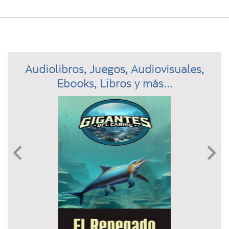
Audiolibros, Juegos, Audiovisuales,
Ebooks, Libros y más...
Previous
N

