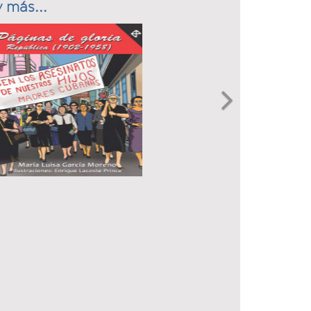
 más...
Next
