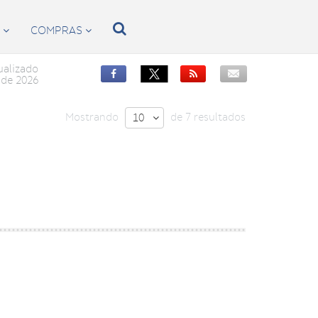

S
COMPRAS


ualizado


de 2026
Mostrando
de 7 resultados
10
