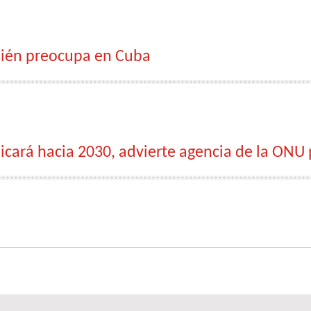
bién preocupa en Cuba
licará hacia 2030, advierte agencia de la ON