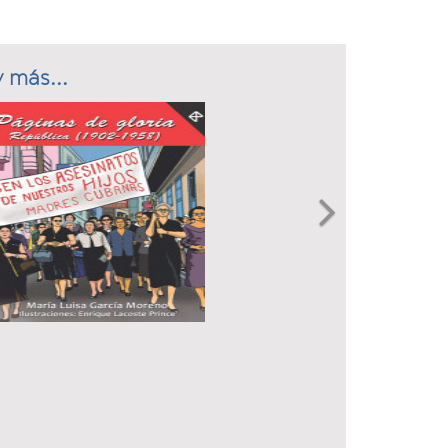
 más...
Next
