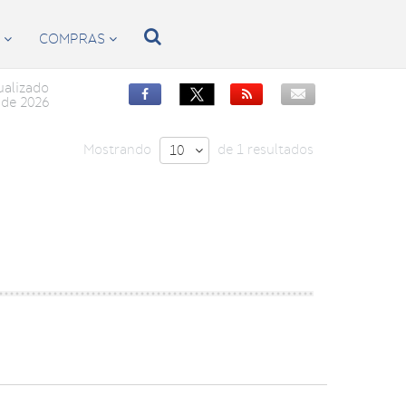

S
COMPRAS


ualizado


de 2026
Mostrando
de 1 resultados
10
