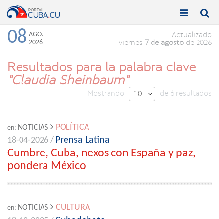


Toggle
Toggle
navigation
naviga
08
AGO.
Actualizado
2026
viernes
7 de agosto
de 2026
Resultados para la palabra clave
"Claudia Sheinbaum"
Mostrando
de 6 resultados
10

POLÍTICA
NOTICIAS
en:
Prensa Latina
18-04-2026 /
Cumbre, Cuba, nexos con España y paz,
pondera México
CULTURA
NOTICIAS
en: