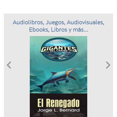
Audiolibros, Juegos, Audiovisuales,
Ebooks, Libros y más...
Previous
N

