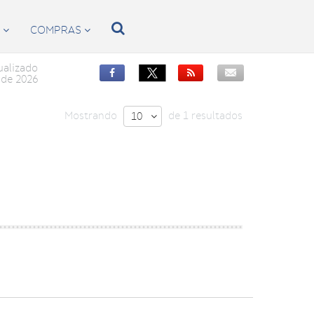

S
COMPRAS


ualizado


de 2026
Mostrando
de 1 resultados
10
