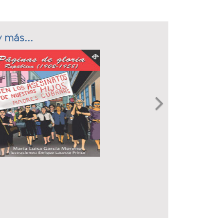
 más...
Next
