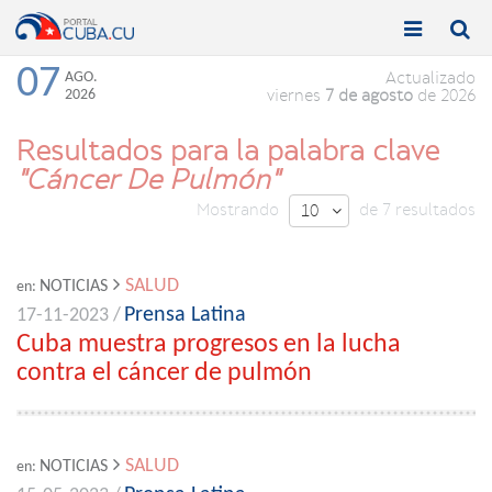


Toggle
Toggle
navigation
naviga
07
AGO.
Actualizado
2026
viernes
7 de agosto
de 2026
Resultados para la palabra clave
"Cáncer De Pulmón"
Mostrando
de 7 resultados
10

SALUD
NOTICIAS
en:
Prensa Latina
17-11-2023 /
Cuba muestra progresos en la lucha
contra el cáncer de pulmón
SALUD
NOTICIAS
en: