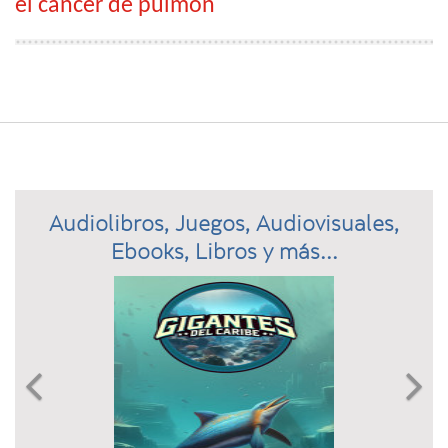
el cáncer de pulmón
Audiolibros, Juegos, Audiovisuales,
Ebooks, Libros y más...
Previous
N

