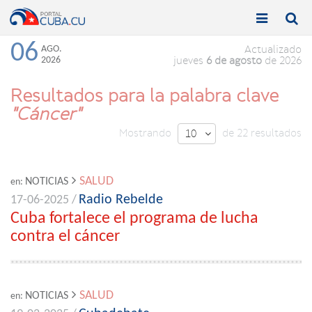


Toggle
Toggle
navigation
naviga
06
AGO.
Actualizado
2026
jueves
6 de agosto
de 2026
Resultados para la palabra clave
"Cáncer"
Mostrando
de 22 resultados
10

SALUD
NOTICIAS
en:
Radio Rebelde
17-06-2025 /
Cuba fortalece el programa de lucha
contra el cáncer
SALUD
NOTICIAS
en: