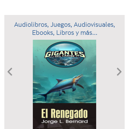
Audiolibros, Juegos, Audiovisuales,
Ebooks, Libros y más...
Previous
N

