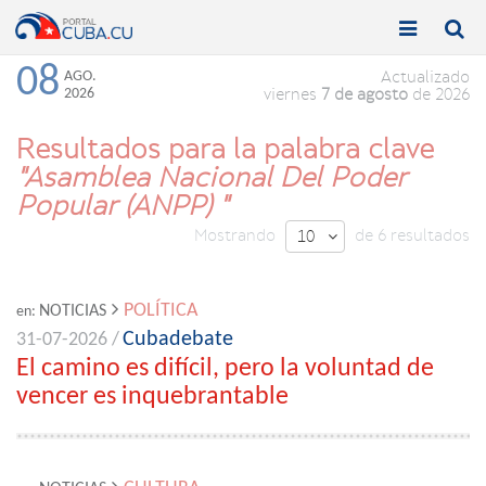


Toggle
Toggle
navigation
naviga
08
AGO.
Actualizado
2026
viernes
7 de agosto
de 2026
Resultados para la palabra clave
"Asamblea Nacional Del Poder
Popular (ANPP) "
Mostrando
de 6 resultados
10

POLÍTICA
NOTICIAS
en:
Cubadebate
31-07-2026 /
El camino es difícil, pero la voluntad de
vencer es inquebrantable