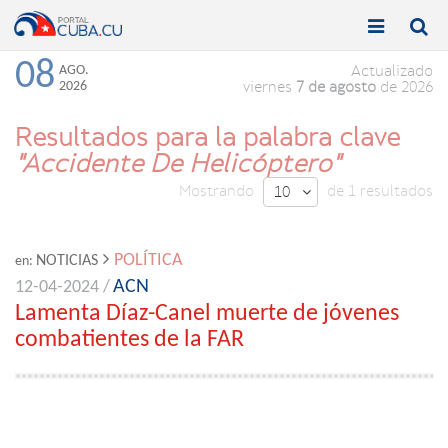


Toggle
Toggle
navigation
naviga
08
AGO.
Actualizado
2026
viernes
7 de agosto
de 2026
Resultados para la palabra clave
"Accidente De Helicóptero"
Mostrando
de 1 resultados
10

POLÍTICA
NOTICIAS
en:
ACN
12-04-2024 /
Lamenta Díaz-Canel muerte de jóvenes
combatientes de la FAR