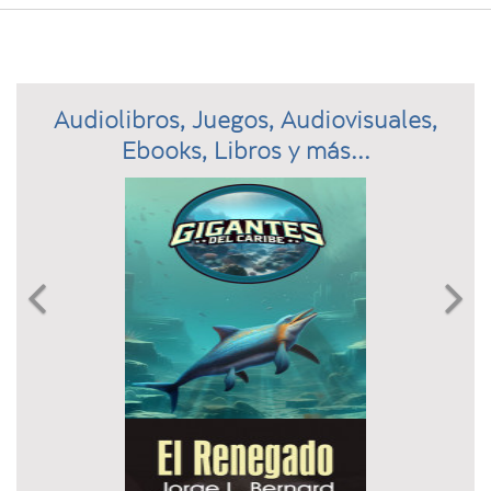
Audiolibros, Juegos, Audiovisuales,
Ebooks, Libros y más...
Previous
N

