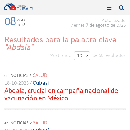


Toggle
Toggle
navigation
naviga
08
AGO.
Actualizado
2026
viernes
7 de agosto
de 2026
Resultados para la palabra clave
"Abdala"
Mostrando
de 50 resultados
10

SALUD
NOTICIAS
en:
Cubasí
18-10-2023 /
Abdala, crucial en campaña nacional de
vacunación en México
SALUD
NOTICIAS
en: