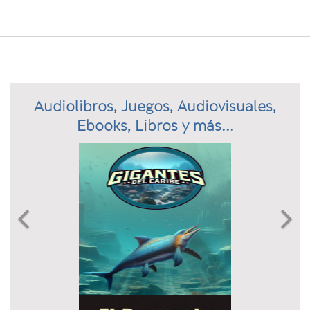
Audiolibros, Juegos, Audiovisuales,
Ebooks, Libros y más...
Previous
N

