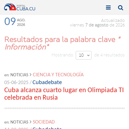


Toggle
Toggle
navigation
naviga
09
AGO.
Actualizado
2026
viernes
7 de agosto
de 2026
Resultados para la palabra clave
"
Información"
Mostrando
de 4 resultados
10

CIENCIA Y TECNOLOGÍA
NOTICIAS
en:
Cubadebate
05-06-2025 /
Cuba alcanza cuarto lugar en Olimpiada TI
celebrada en Rusia
SOCIEDAD
NOTICIAS
en: