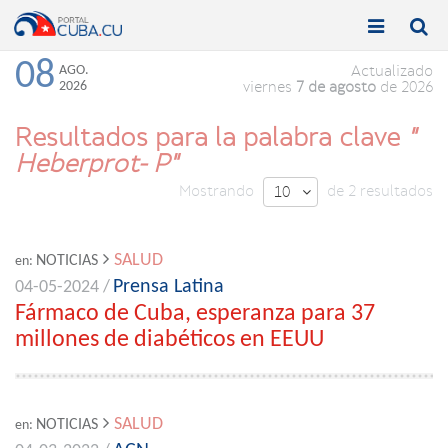


Toggle
Toggle
navigation
naviga
08
AGO.
Actualizado
2026
viernes
7 de agosto
de 2026
Resultados para la palabra clave
"
Heberprot- P"
Mostrando
de 2 resultados
10

SALUD
NOTICIAS
en:
Prensa Latina
04-05-2024 /
Fármaco de Cuba, esperanza para 37
millones de diabéticos en EEUU
SALUD
NOTICIAS
en: