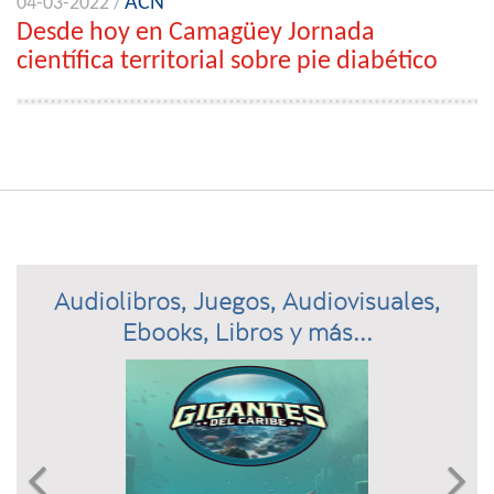
ACN
04-03-2022 /
Desde hoy en Camagüey Jornada
científica territorial sobre pie diabético
Audiolibros, Juegos, Audiovisuales,
Ebooks, Libros y más...
Previous
N

