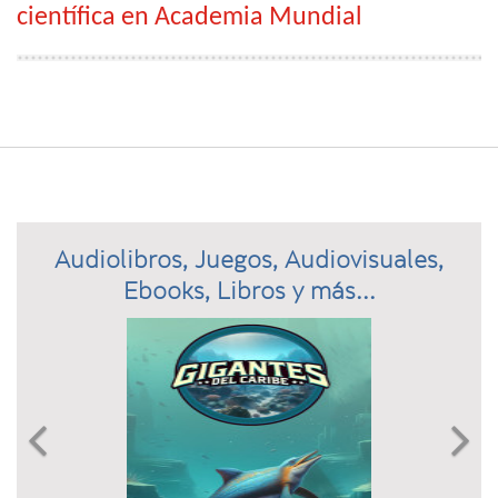
científica en Academia Mundial
Audiolibros, Juegos, Audiovisuales,
Ebooks, Libros y más...
Previous
N

