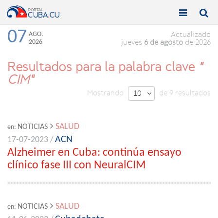


Toggle
Toggle
navigation
naviga
07
AGO.
Actualizado
2026
jueves
6 de agosto
de 2026
Resultados para la palabra clave
"
CIM"
Mostrando
de 9 resultados
10

SALUD
NOTICIAS
en:
ACN
17-07-2023 /
Alzheimer en Cuba: continúa ensayo
clínico fase III con NeuralCIM
SALUD
NOTICIAS
en: