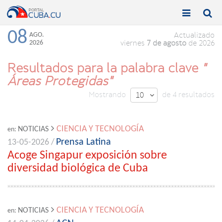


Toggle
Toggle
navigation
naviga
08
AGO.
Actualizado
2026
viernes
7 de agosto
de 2026
Resultados para la palabra clave
"
Áreas Protegidas"
Mostrando
de 4 resultados
10

CIENCIA Y TECNOLOGÍA
NOTICIAS
en:
Prensa Latina
13-05-2026 /
Acoge Singapur exposición sobre
diversidad biológica de Cuba
CIENCIA Y TECNOLOGÍA
NOTICIAS
en: