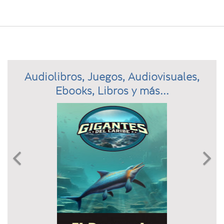
Audiolibros, Juegos, Audiovisuales,
Ebooks, Libros y más...
Previous
N

