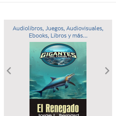
Audiolibros, Juegos, Audiovisuales,
Ebooks, Libros y más...
Previous
N

