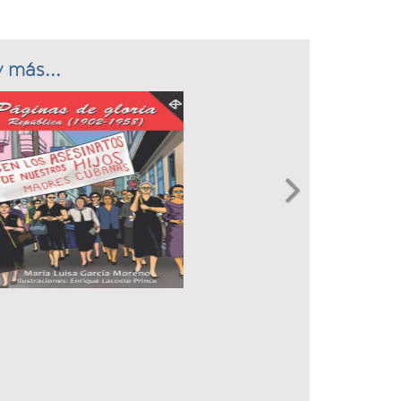
 más...
Next
