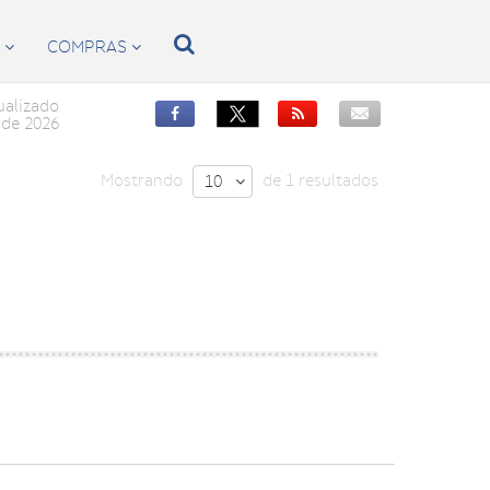

S
COMPRAS


ualizado


de 2026
Mostrando
de 1 resultados
10
