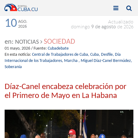


Toggle
Toggle
navigation
naviga
10
AGO.
Actualizado
2026
domingo
9 de agosto
de 2026
SOCIEDAD
en:
NOTICIAS
01 mayo, 2026
/ Fuente:
Cubadebate
En esta noticia:
Central de Trabajadores de Cuba,
Cuba,
Desfile,
Día
Internacional de los Trabajadores,
Marcha ,
Miguel Díaz-Canel Bermúdez,
Soberanía
Díaz-Canel encabeza celebración por
el Primero de Mayo en La Habana