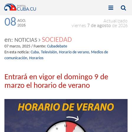


Toggle
Toggle
navigation
naviga
08
AGO.
Actualizado
2026
viernes
7 de agosto
de 2026
SOCIEDAD
en:
NOTICIAS
07 marzo, 2025
/ Fuente:
Cubadebate
En esta noticia:
Cuba,
Televisión,
Horario de verano,
Medios de
comunicación,
Horarios
Entrará en vigor el domingo 9 de
marzo el horario de verano