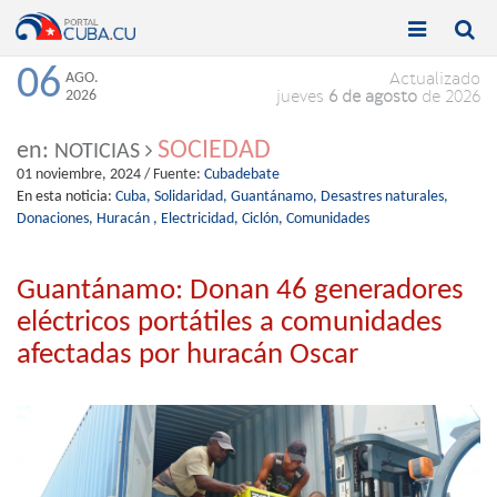


Toggle
Toggle
navigation
naviga
06
AGO.
Actualizado
2026
jueves
6 de agosto
de 2026
SOCIEDAD
en:
NOTICIAS
01 noviembre, 2024
/ Fuente:
Cubadebate
En esta noticia:
Cuba,
Solidaridad,
Guantánamo,
Desastres naturales,
Donaciones,
Huracán ,
Electricidad,
Ciclón,
Comunidades
Guantánamo: Donan 46 generadores
eléctricos portátiles a comunidades
afectadas por huracán Oscar