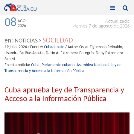


Toggle
Toggle
navigation
naviga
08
AGO.
Actualizado
2026
viernes
7 de agosto
de 2026
SOCIEDAD
en:
NOTICIAS
19 julio, 2024
/ Fuente:
Cubadebate
/ Autor:
Oscar Figueredo Reinaldo,
Lisandra Fariñas Acosta, Darío A. Extremera Peregrín, Deny Extremera
San M
En esta noticia:
Cuba,
Parlamento cubano,
Asamblea Nacional,
Ley de
Transparencia y Acceso a la Información Pública
Cuba aprueba Ley de Transparencia y
Acceso a la Información Pública