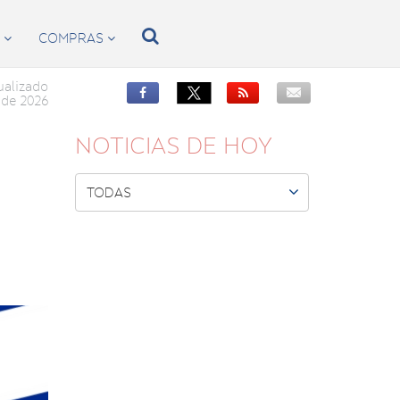

S
COMPRAS


ualizado


de 2026
NOTICIAS DE HOY

TODAS