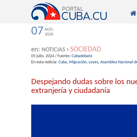

07
AGO.
2026
SOCIEDAD
en:
NOTICIAS
05 julio, 2024
/ Fuente:
Cubadebate
En esta noticia:
Cuba,
Migración,
Leyes,
Asamblea Nacional de
Despejando dudas sobre los nue
extranjería y ciudadanía