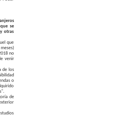
anjeros
 que se
y otras
uel que
4 meses)
 2018 no
e venir
a de los
ibilidad
iendas o
quirido
s".
goría de
exterior
estudios