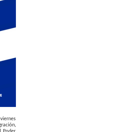
 viernes
ración,
l Poder