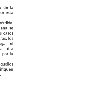
a de la
por esta
érdida,
bana se
os casos
ras, los
ugar,
el
tar otra
a por la
quellos
tifiquen
.