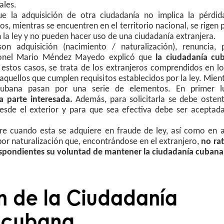
ales.
ue la adquisición de otra ciudadanía no implica la pérdid
, mientras se encuentren en el territorio nacional, se rigen 
n la ley y no pueden hacer uso de una ciudadanía extranjera.
n adquisición (nacimiento / naturalización), renuncia, p
oronel Mario Méndez Mayedo explicó que
la ciudadanía cu
 estos casos, se trata de los extranjeros comprendidos en l
aquellos que cumplen requisitos establecidos por la ley. Mient
cubana pasan por una serie de elementos. En primer l
la parte interesada.
Además, para solicitarla se debe osten
desde el exterior y para que sea efectiva debe ser aceptad
re cuando esta se adquiere en fraude de ley, así como en a
or naturalización que, encontrándose en el extranjero,
no ra
espondientes su voluntad de mantener la ciudadanía cubana