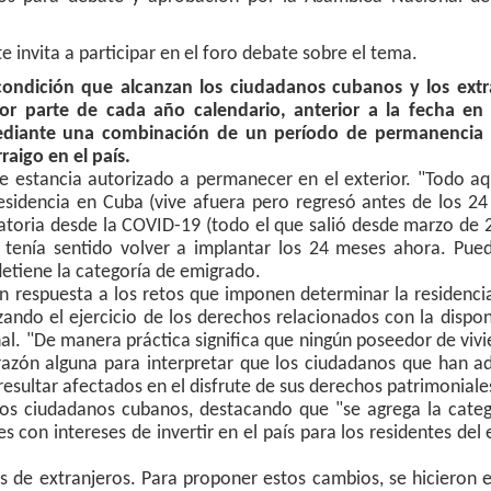
invita a participar en el foro debate sobre el tema.
 condición que alcanzan los ciudadanos cubanos y los extr
r parte de cada año calendario, anterior a la fecha en
o mediante una combinación de un período de permanencia 
aigo en el país.
 estancia autorizado a permanecer en el exterior. "Todo aq
esidencia en Cuba (vive afuera pero regresó antes de los 2
atoria desde la COVID-19 (todo el que salió desde marzo de
o tenía sentido volver a implantar los 24 meses ahora. Pued
detiene la categoría de emigrado.
 respuesta a los retos que imponen determinar la residenci
zando el ejercicio de los derechos relacionados con la dispon
nal. "De manera práctica significa que ningún poseedor de viv
razón alguna para interpretar que los ciudadanos que han ad
resultar afectados en el disfrute de sus derechos patrimoniale
 los ciudadanos cubanos, destacando que "se agrega la cate
s con intereses de invertir en el país para los residentes del 
as de extranjeros. Para proponer estos cambios, se hicieron 