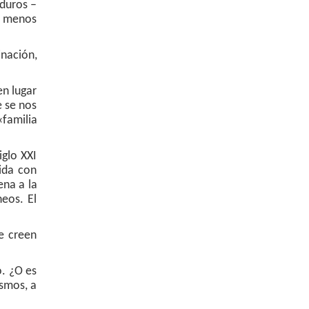
 duros –
o menos
inación,
en lugar
e se nos
familia
iglo XXI
ida con
ena a la
neos. El
se creen
o. ¿O es
ismos, a