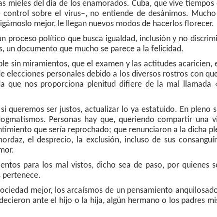
las mieles del día de los enamorados. Cuba, que vive tiempos
e control sobre el virus–, no entiende de desánimos. Much
gámoslo mejor, le llegan nuevos modos de hacerlos florecer.
n proceso político que busca igualdad, inclusión y no discrim
as, un documento que mucho se parece a la felicidad.
le sin miramientos, que el examen y las actitudes acaricien, 
de elecciones personales debido a los diversos rostros con qu
 que nos proporciona plenitud difiere de la mal llamada «
, si queremos ser justos, actualizar lo ya estatuido. En pleno s
dogmatismos. Personas hay que, queriendo compartir una v
entimiento que sería reprochado; que renunciaron a la dicha pl
rdaz, el desprecio, la exclusión, incluso de sus consanguí
mor.
entos para los mal vistos, dicho sea de paso, por quienes 
 pertenece.
 sociedad mejor, los arcaísmos de un pensamiento anquilosad
decieron ante el hijo o la hija, algún hermano o los padres m