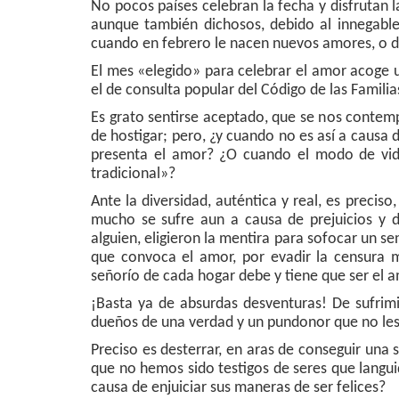
No pocos países celebran la fecha y disfrutan 
aunque también dichosos, debido al innegabl
cuando en febrero le nacen nuevos amores, o di
El mes «elegido» para celebrar el amor acoge u
el de consulta popular del Código de las Famili
Es grato sentirse aceptado, que se nos contemp
de hostigar; pero, ¿y cuando no es así a causa 
presenta el amor? ¿O cuando el modo de vida
tradicional»?
Ante la diversidad, auténtica y real, es preciso
mucho se sufre aun a causa de prejuicios y 
alguien, eligieron la mentira para sofocar un s
que convoca el amor, por evadir la censura mo
señorío de cada hogar debe y tiene que ser el a
¡Basta ya de absurdas desventuras! De sufrimi
dueños de una verdad y un pundonor que no les
Preciso es desterrar, en aras de conseguir una
que no hemos sido testigos de seres que langui
causa de enjuiciar sus maneras de ser felices?