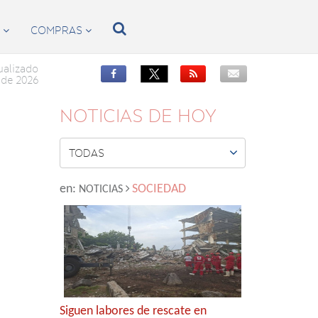

S
COMPRAS


ualizado


de 2026
NOTICIAS DE HOY

TODAS
en:
SOCIEDAD
NOTICIAS
Siguen labores de rescate en