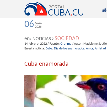

06
AGO.
2026
SOCIEDAD
en:
NOTICIAS
14 febrero, 2022
/ Fuente:
Granma
/ Autor:
Madeleine Sautié
En esta noticia:
Cuba,
Día de los enamorados,
Amor,
Amistad
Cuba enamorada