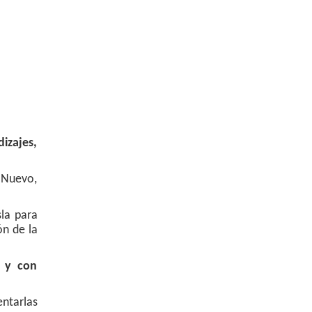
dizajes,
o Nuevo,
sla para
ón de la
o y con
entarlas