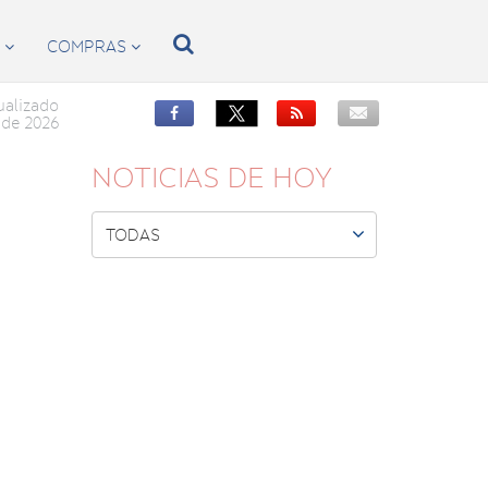

S
COMPRAS


ualizado


de 2026
NOTICIAS DE HOY

TODAS