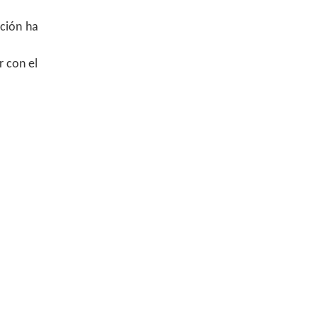
ación ha
r con el