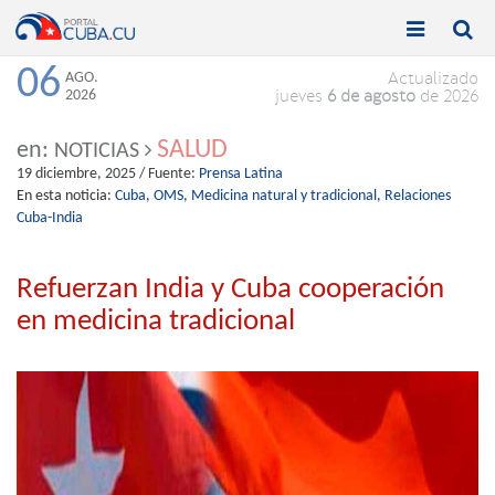


Toggle
Toggle
navigation
naviga
06
AGO.
Actualizado
2026
jueves
6 de agosto
de 2026
SALUD
en:
NOTICIAS
19 diciembre, 2025
/ Fuente:
Prensa Latina
En esta noticia:
Cuba,
OMS,
Medicina natural y tradicional,
Relaciones
Cuba-India
Refuerzan India y Cuba cooperación
en medicina tradicional