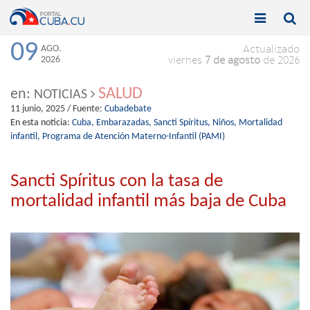


Toggle
Toggle
navigation
naviga
09
AGO.
Actualizado
2026
viernes
7 de agosto
de 2026
SALUD
en:
NOTICIAS
11 junio, 2025
/ Fuente:
Cubadebate
En esta noticia:
Cuba,
Embarazadas,
Sancti Spíritus,
Niños,
Mortalidad
infantil,
Programa de Atención Materno-Infantil (PAMI)
Sancti Spíritus con la tasa de
mortalidad infantil más baja de Cuba