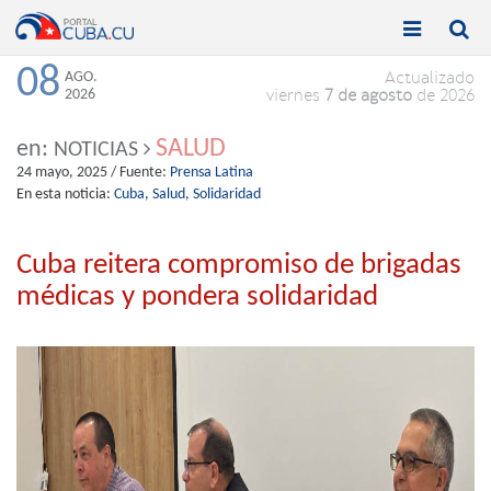


Toggle
Toggle
navigation
naviga
08
AGO.
Actualizado
2026
viernes
7 de agosto
de 2026
SALUD
en:
NOTICIAS
24 mayo, 2025
/ Fuente:
Prensa Latina
En esta noticia:
Cuba,
Salud,
Solidaridad
Cuba reitera compromiso de brigadas
médicas y pondera solidaridad