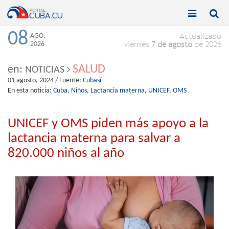


Toggle
Toggle
navigation
naviga
08
AGO.
Actualizado
2026
viernes
7 de agosto
de 2026
SALUD
en:
NOTICIAS
01 agosto, 2024
/ Fuente:
Cubasí
En esta noticia:
Cuba,
Niños,
Lactancia materna,
UNICEF,
OMS
UNICEF y OMS piden más apoyo a la
lactancia materna para salvar a
820.000 niños al año