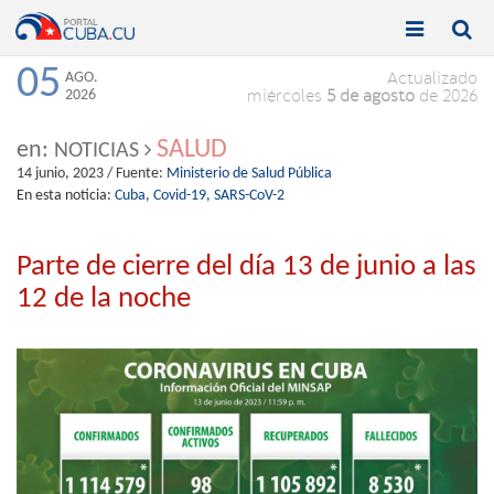


Toggle
Toggle
navigation
naviga
05
AGO.
Actualizado
2026
miércoles
5 de agosto
de 2026
SALUD
en:
NOTICIAS
14 junio, 2023
/ Fuente:
Ministerio de Salud Pública
En esta noticia:
Cuba,
Covid-19,
SARS-CoV-2
Parte de cierre del día 13 de junio a las
12 de la noche