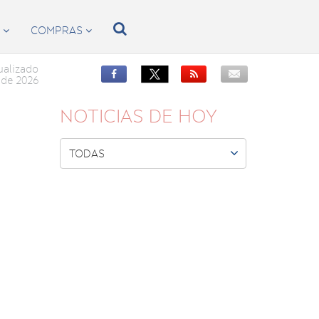

S
COMPRAS


ualizado


de 2026
NOTICIAS DE HOY

TODAS