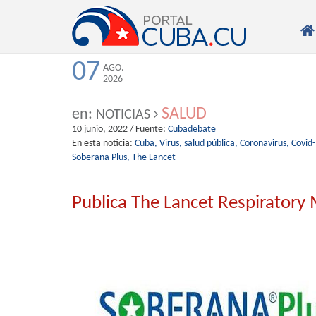

07
AGO.
2026
SALUD
en:
NOTICIAS
10 junio, 2022
/ Fuente:
Cubadebate
En esta noticia:
Cuba,
Virus,
salud pública,
Coronavirus,
Covid-
Soberana Plus,
The Lancet
Publica The Lancet Respiratory 