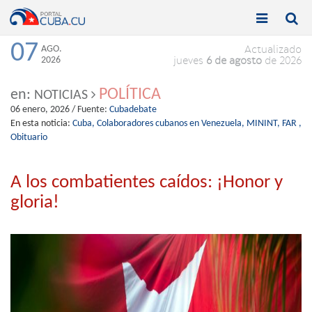


Toggle
Toggle
navigation
naviga
07
AGO.
Actualizado
2026
jueves
6 de agosto
de 2026
POLÍTICA
en:
NOTICIAS
06 enero, 2026
/ Fuente:
Cubadebate
En esta noticia:
Cuba,
Colaboradores cubanos en Venezuela,
MININT,
FAR ,
Obituario
A los combatientes caídos: ¡Honor y
gloria!