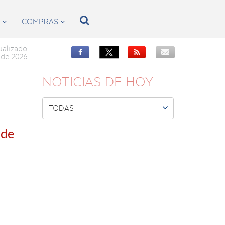

S
COMPRAS


ualizado


de 2026
NOTICIAS DE HOY

TODAS
 de