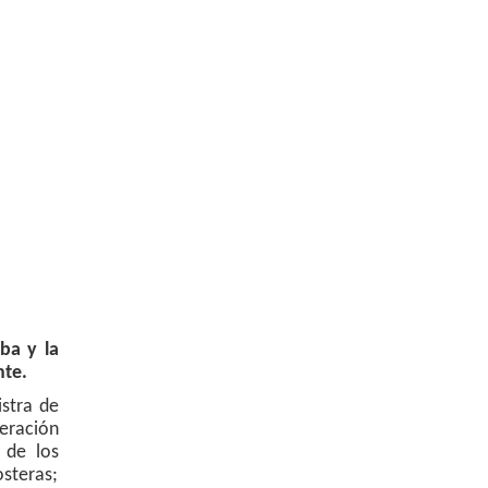
ba y la
nte.
istra de
eración
 de los
steras;