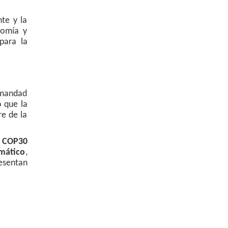
te y la
nomía y
para la
rmandad
ó que la
re de la
a COP30
imático
,
esentan