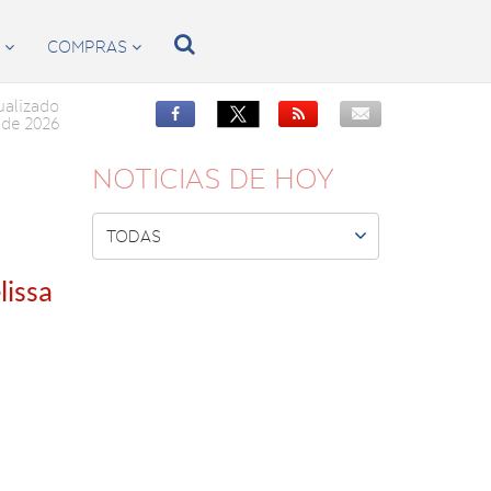

S
COMPRAS


ualizado


de 2026
NOTICIAS DE HOY

TODAS
lissa