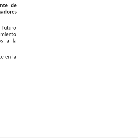
ente de
madores
a Futuro
imiento
os a la
te en la