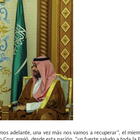
mos adelante, una vez más nos vamos a recuperar”, el miem
 Cruz, envió, desde esta nación, “un fuerte saludo a toda la P