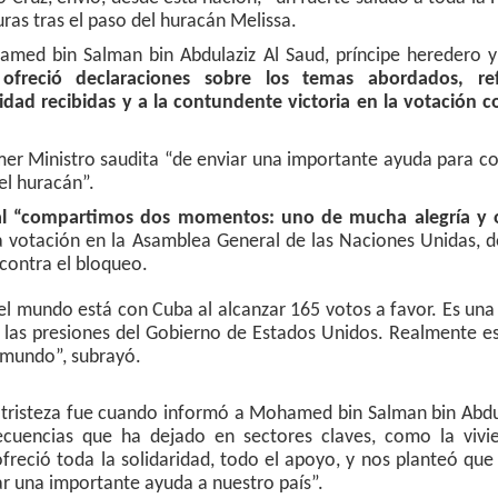
ras tras el paso del huracán Melissa.
amed bin Salman bin Abdulaziz Al Saud, príncipe heredero y
ofreció declaraciones sobre los temas abordados, ref
dad recibidas y a la contundente victoria en la votación co
imer Ministro saudita “de enviar una importante ayuda para co
el huracán”.
al “compartimos dos momentos: uno de mucha alegría y 
 la votación en la Asamblea General de las Naciones Unidas, 
contra el bloqueo.
el mundo está con Cuba al alcanzar 165 votos a favor. Es una
 las presiones del Gobierno de Estados Unidos. Realmente e
l mundo”, subrayó.
 tristeza fue cuando informó a Mohamed bin Salman bin Abdul
ecuencias que ha dejado en sectores claves, como la vivie
ofreció toda la solidaridad, todo el apoyo, y nos planteó que
ar una importante ayuda a nuestro país”.