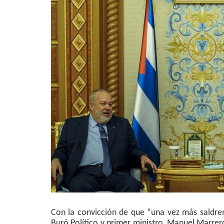
Con la convicción de que “una vez más saldre
Buró Político y primer ministro, Manuel Marrero