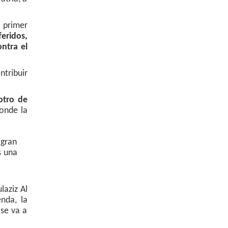
 primer
eridos,
ntra el
ntribuir
otro de
donde la
 gran
s una
aziz Al
nda, la
 se va a