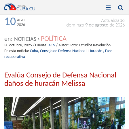


Toggle
Toggle
navigation
naviga
10
AGO.
Actualizado
2026
domingo
9 de agosto
de 2026
POLÍTICA
en:
NOTICIAS
30 octubre, 2025
/ Fuente:
ACN
/ Autor:
Foto: Estudios Revolución
En esta noticia:
Cuba,
Consejo de Defensa Nacional,
Huracán ,
Fase
recuperativa
Evalúa Consejo de Defensa Nacional
daños de huracán Melissa