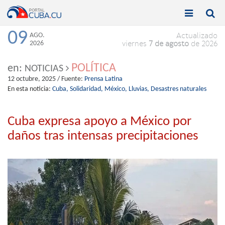


Toggle
Toggle
navigation
naviga
09
AGO.
Actualizado
2026
viernes
7 de agosto
de 2026
POLÍTICA
en:
NOTICIAS
12 octubre, 2025
/ Fuente:
Prensa Latina
En esta noticia:
Cuba,
Solidaridad,
México,
Lluvias,
Desastres naturales
Cuba expresa apoyo a México por
daños tras intensas precipitaciones