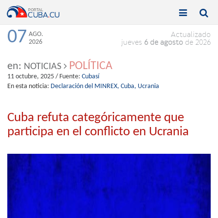


Toggle
Toggle
navigation
naviga
07
AGO.
Actualizado
2026
jueves
6 de agosto
de 2026
POLÍTICA
en:
NOTICIAS
11 octubre, 2025
/ Fuente:
Cubasí
En esta noticia:
Declaración del MINREX,
Cuba,
Ucrania
Cuba refuta categóricamente que
participa en el conflicto en Ucrania