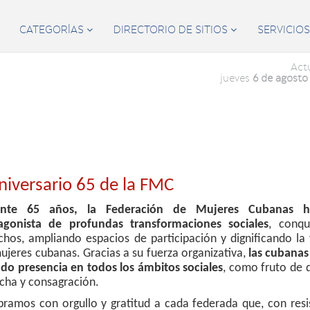
CATEGORÍAS
DIRECTORIO DE SITIOS
SERVICIO


Act
jueves
6 de agosto
Aniversario 65 de la FMC
ante 65 años, la Federación de Mujeres Cubanas h
agonista de profundas transformaciones sociales
, conqu
chos, ampliando espacios de participación y dignificando la
mujeres cubanas. Gracias a su fuerza organizativa,
las cubana
do presencia en todos los ámbitos sociales
, como fruto de 
ucha y consagración.
bramos con orgullo y gratitud a cada federada que, con resi