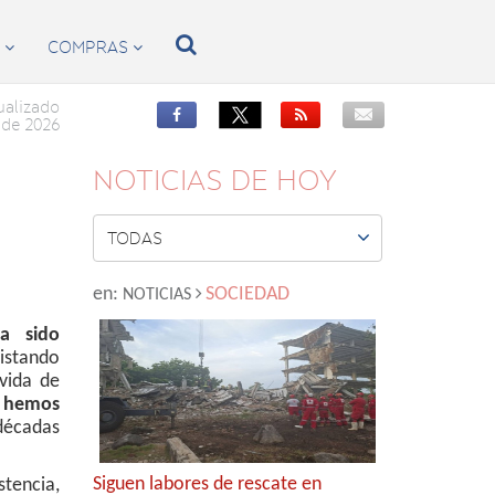

S
COMPRAS


ualizado


de 2026
NOTICIAS DE HOY

TODAS
en:
SOCIEDAD
NOTICIAS
a sido
istando
 vida de
s hemos
décadas
Siguen labores de rescate en
stencia,