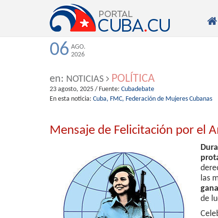

06
AGO.
2026
POLÍTICA
en:
NOTICIAS
23 agosto, 2025
/ Fuente:
Cubadebate
En esta noticia:
Cuba,
FMC,
Federación de Mujeres Cubanas
Mensaje de Felicitación por el 
Dur
prot
dere
las 
gana
de l
Cele