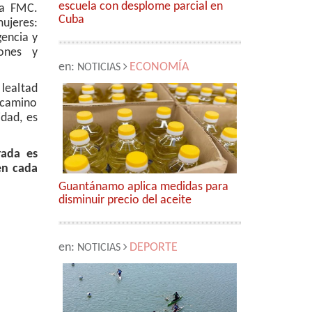
escuela con desplome parcial en
la FMC.
Cuba
mujeres:
gencia y
iones y
en:
ECONOMÍA
NOTICIAS
lealtad
 camino
idad, es
rada es
en cada
Guantánamo aplica medidas para
disminuir precio del aceite
en:
DEPORTE
NOTICIAS