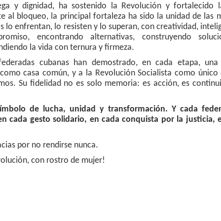
ega y dignidad, ha sostenido la Revolución y fortalecido 
e al bloqueo, la principal fortaleza ha sido la unidad de las 
s lo enfrentan, lo resisten y lo superan, con creatividad, inteli
romiso, encontrando alternativas, construyendo soluc
ndiendo la vida con ternura y firmeza.
federadas cubanas han demostrado, en cada etapa, una 
C como casa común, y a la Revolución Socialista como único
os. Su fidelidad no es solo memoria: es acción, es continu
ímbolo de lucha, unidad y transformación. Y cada fede
n cada gesto solidario, en cada conquista por la justicia, 
racias por no rendirse nunca.
olución, con rostro de mujer!