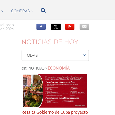

S
COMPRAS


ualizado


de 2026
NOTICIAS DE HOY

TODAS
en:
ECONOMÍA
NOTICIAS
Resalta Gobierno de Cuba proyecto