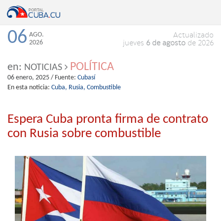
06
AGO.
Actualizado
2026
jueves
6 de agosto
de 2026
POLÍTICA
en:
NOTICIAS
06 enero, 2025
/ Fuente:
Cubasí
En esta noticia:
Cuba,
Rusia,
Combustible
Espera Cuba pronta firma de contrato
con Rusia sobre combustible