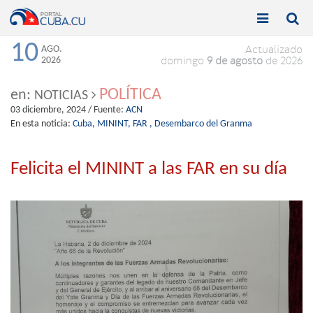


Toggle
Toggle
navigation
naviga
10
AGO.
Actualizado
2026
domingo
9 de agosto
de 2026
POLÍTICA
en:
NOTICIAS
03 diciembre, 2024
/ Fuente:
ACN
En esta noticia:
Cuba,
MININT,
FAR ,
Desembarco del Granma
Felicita el MININT a las FAR en su día