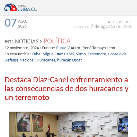
07
AGO.
Actualizado
2026
viernes
7 de agosto
de 2026
POLÍTICA
en:
NOTICIAS
12 noviembre, 2024
/ Fuente:
Cubasí
/ Autor:
René Tamayo León
En esta noticia:
Cuba,
Miguel Díaz-Canel,
Sismo,
Terremoto,
Consejo de
Defensa Nacional,
Huracanes,
huracán Oscar
Destaca Díaz-Canel enfrentamiento a
las consecuencias de dos huracanes y
un terremoto