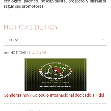
ecológico, pacífico, poscapitalista, próspero y pluralista,
según sus promotores.
NOTICIAS DE HOY

TODAS
en:
CULTURA
NOTICIAS
Comienza hoy I Coloquio Internacional dedicado a Fidel