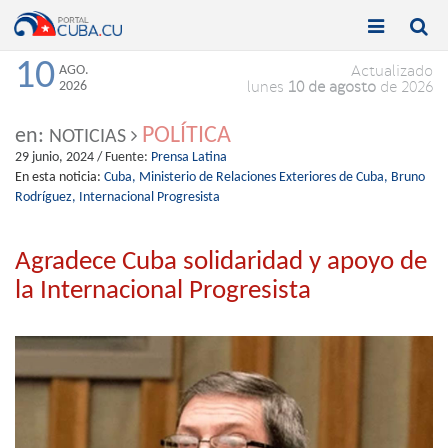


Toggle
Toggle
navigation
naviga
10
AGO.
Actualizado
2026
lunes
10 de agosto
de 2026
POLÍTICA
en:
NOTICIAS
29 junio, 2024
/ Fuente:
Prensa Latina
En esta noticia:
Cuba,
Ministerio de Relaciones Exteriores de Cuba,
Bruno
Rodríguez,
Internacional Progresista
Agradece Cuba solidaridad y apoyo de
la Internacional Progresista